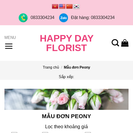
Skip
to
0833304234
Đặt hàng: 0833304234
content
HAPPY DAY
FLORIST
Trang chủ
/
Mẫu đơn Peony
Sắp xếp:
MẪU ĐƠN PEONY
Lọc theo khoảng giá