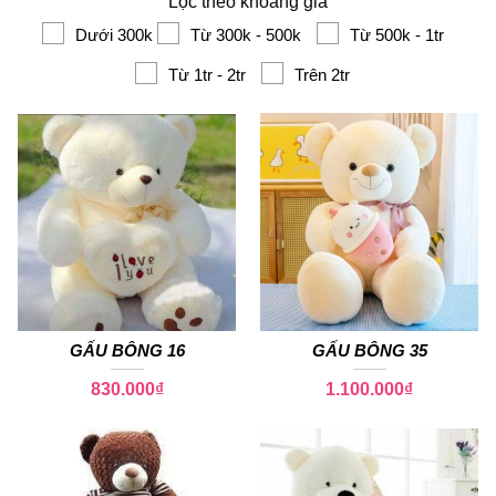
Lọc theo khoảng giá
Dưới 300k
Từ 300k - 500k
Từ 500k - 1tr
Từ 1tr - 2tr
Trên 2tr
GẤU BÔNG 16
GẤU BÔNG 35
830.000
₫
1.100.000
₫