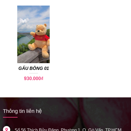
GẤU BÔNG 01
930.000
₫
Thông tin liên hệ
Số 56 Thích Bửu Đăng, Phường 1, Q. Gò Vấp, TP.HCM