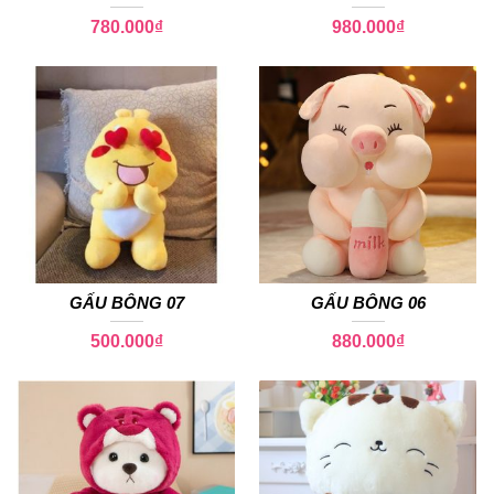
780.000
₫
980.000
₫
GẤU BÔNG 07
GẤU BÔNG 06
500.000
₫
880.000
₫