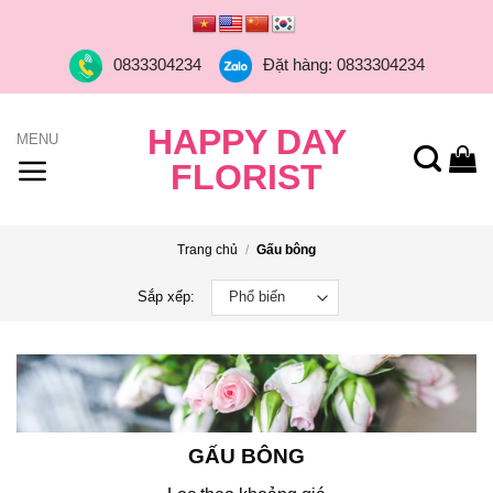
Skip
to
0833304234
Đặt hàng: 0833304234
content
HAPPY DAY
FLORIST
Trang chủ
/
Gấu bông
Sắp xếp:
GẤU BÔNG