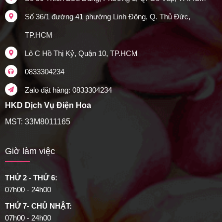
Số 36/1 đường 41 phường Linh Đông, Q. Thủ Đức,
TP.HCM
Lô C Hồ Thị Kỷ, Quận 10, TP.HCM
0833304234
Zalo đặt hàng: 0833304234
HKD Dịch Vụ Điện Hoa
MST: 33M8011165
Giờ làm việc
THỨ 2 - THỨ 6:
07h00 - 24h00
THỨ 7- CHỦ NHẬT:
07h00 - 24h00