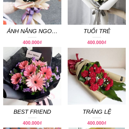
ÁNH NẮNG NGOÀI
TUỔI TRẺ
HIÊN
400.000
₫
400.000
₫
BEST FRIEND
TRÁNG LỆ
400.000
₫
400.000
₫