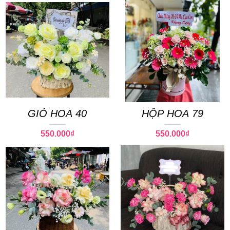
GIỎ HOA 40
HỘP HOA 79
550.000
₫
550.000
₫