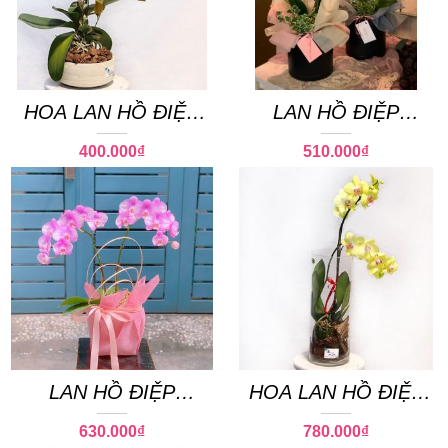
HOA LAN HỒ ĐIỆP
LAN HỒ ĐIỆP
23
THÀNH ĐẠT
400.000
₫
510.000
₫
LAN HỒ ĐIỆP
HOA LAN HỒ ĐIỆP
THANH NHÃ
24
630.000
₫
780.000
₫