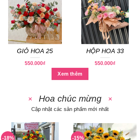
GIỎ HOA 25
HỘP HOA 33
550.000
₫
550.000
₫
Xem thêm
Hoa chúc mừng
Cập nhật các sản phẩm mới nhất
-18%
-15%