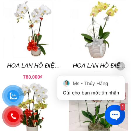
HOA LAN HỒ ĐIỆP
HOA LAN HỒ ĐIỆP
06
08
780.000
₫
780.000
₫
Ms - Thúy Hằng
Gửi cho bạn một tin nhắn
1