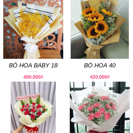
BÓ HOA BABY 18
BÓ HOA 40
400.000
₫
420.000
₫