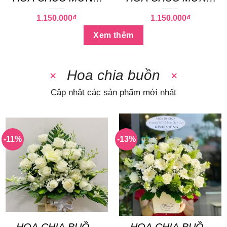
101
91
1.150.000
₫
1.150.000
₫
Xem thêm
Hoa chia buồn
Cập nhật các sản phẩm mới nhất
-11%
-13%