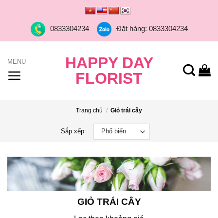
Skip
to
0833304234
Đặt hàng: 0833304234
content
HAPPY DAY
FLORIST
Trang chủ
/
Giỏ trái cây
Sắp xếp:
GIỎ TRÁI CÂY