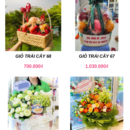
GIỎ TRÁI CÂY 68
GIỎ TRÁI CÂY 67
700.000
₫
1.030.000
₫