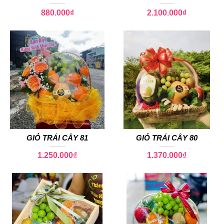
880.000
₫
2.100.000
₫
GIỎ TRÁI CÂY 81
GIỎ TRÁI CÂY 80
1.250.000
₫
1.370.000
₫