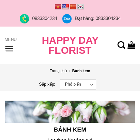
Skip
to
0833304234
Đặt hàng: 0833304234
content
HAPPY DAY
FLORIST
Trang chủ
/
Bánh kem
Sắp xếp:
BÁNH KEM