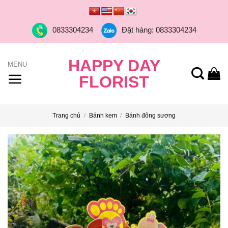
Skip
to
0833304234
Đặt hàng: 0833304234
content
HAPPY DAY
FLORIST
Trang chủ
/
Bánh kem
/
Bánh đông sương