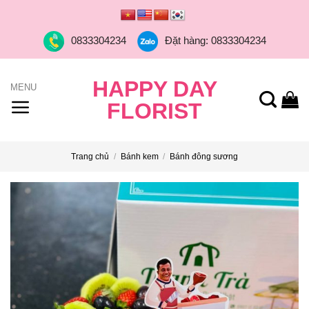
Skip
to
0833304234
Đặt hàng: 0833304234
content
HAPPY DAY
FLORIST
Trang chủ
/
Bánh kem
/
Bánh đông sương