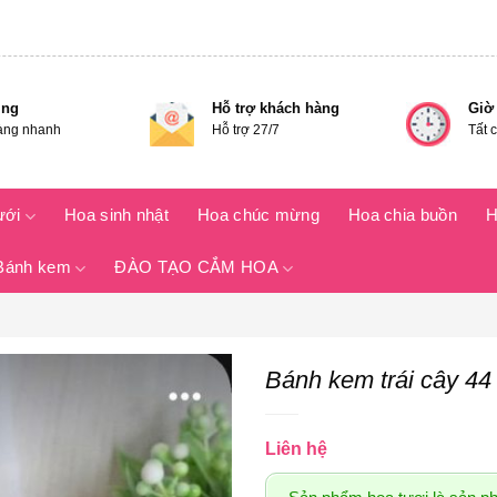
ing
Hỗ trợ khách hàng
Giờ
àng nhanh
Hỗ trợ 27/7
Tất 
ưới
Hoa sinh nhật
Hoa chúc mừng
Hoa chia buồn
H
Bánh kem
ĐÀO TẠO CẮM HOA
Bánh kem trái cây 44
Liên hệ