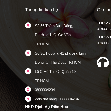
Thông tin liên hệ
Giờ là
THỨ 2 -
Số 56 Thích Bửu Đăng,
07h00 -
Phường 1, Q. Gò Vấp,
THỨ 7-
07h00 -
TP.HCM
Số 36/1 đường 41 phường Linh
Đông, Q. Thủ Đức, TP.HCM
Lô C Hồ Thị Kỷ, Quận 10,
TP.HCM
0833304234
Zalo đặt hàng: 0833304234
HKD Dịch Vụ Điện Hoa