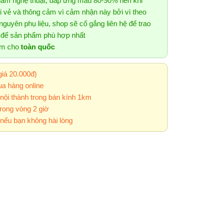
hẩm nghệ thuật, đáp ứng mẫu 80-90% nên khi
 vẻ và thông cảm vì cảm nhận này bởi vì theo
guyên phụ liệu, shop sẽ cố gắng liên hệ để trao
g để sản phẩm phù hợp nhất
ẩm cho
toàn quốc
giá 20.000đ)
a hàng online
 nội thành trong bán kính 1km
rong vòng 2 giờ
nếu bạn không hài lòng