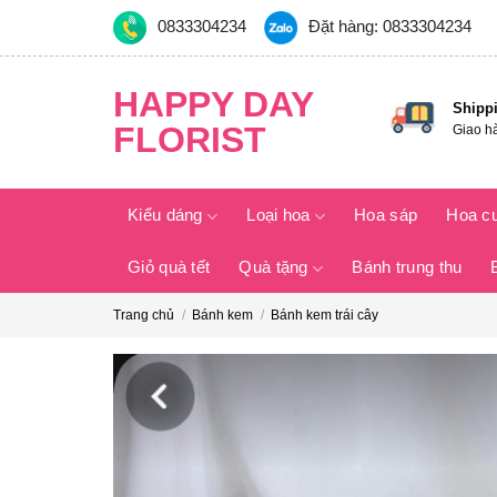
Skip
0833304234
Đặt hàng: 0833304234
to
content
HAPPY DAY
Shipp
FLORIST
Giao h
Kiểu dáng
Loại hoa
Hoa sáp
Hoa c
Giỏ quà tết
Quà tặng
Bánh trung thu
Trang chủ
/
Bánh kem
/
Bánh kem trái cây