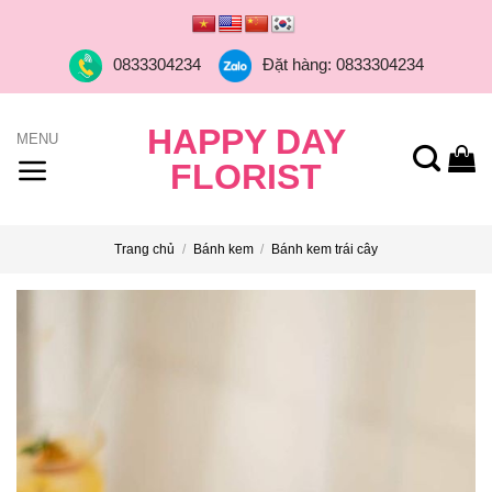
Skip
to
0833304234
Đặt hàng: 0833304234
content
HAPPY DAY
FLORIST
Trang chủ
/
Bánh kem
/
Bánh kem trái cây