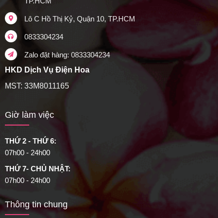
TP.HCM
Lô C Hồ Thị Kỷ, Quận 10, TP.HCM
0833304234
Zalo đặt hàng: 0833304234
HKD Dịch Vụ Điện Hoa
MST: 33M8011165
Giờ làm việc
THỨ 2 - THỨ 6:
07h00 - 24h00
THỨ 7- CHỦ NHẬT:
07h00 - 24h00
Thông tin chung