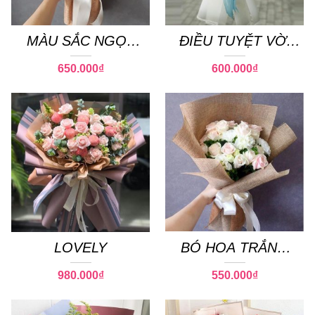
MÀU SẮC NGỌT
ĐIỀU TUYỆT VỜI
NGÀO
NHẤT
650.000
₫
600.000
₫
LOVELY
BÓ HOA TRẮNG
TINH
980.000
₫
550.000
₫