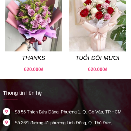
THANKS
TUỔI ĐÔI MƯƠI
620.000
₫
620.000
₫
Thông tin liên hệ
Số 56 Thích Bửu Đăng, Phường 1, Q. Gò Vấp, TP.HCM
Số 36/1 đường 41 phường Linh Đông, Q. Thủ Đức,