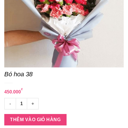
Bó hoa 38
₫
450.000
Bó hoa 38 số lượng
THÊM VÀO GIỎ HÀNG