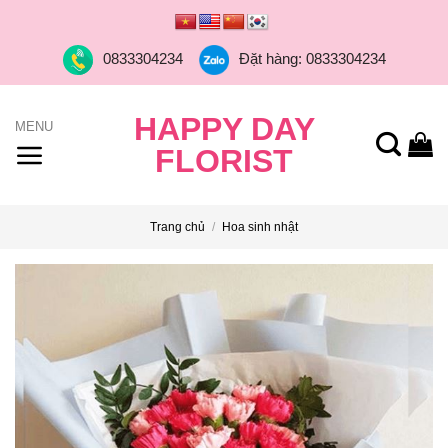
Skip
to
0833304234
Đặt hàng: 0833304234
content
HAPPY DAY
FLORIST
Trang chủ
/
Hoa sinh nhật