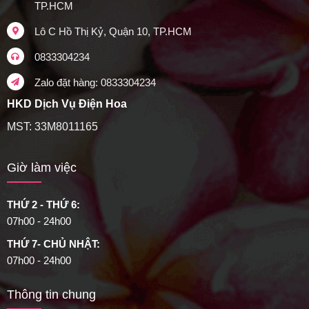
TP.HCM
Lô C Hồ Thị Kỷ, Quận 10, TP.HCM
0833304234
Zalo đặt hàng: 0833304234
HKD Dịch Vụ Điện Hoa
MST: 33M8011165
Giờ làm việc
THỨ 2 - THỨ 6:
07h00 - 24h00
THỨ 7- CHỦ NHẬT:
07h00 - 24h00
Thông tin chung