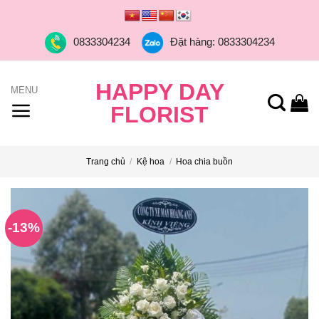
Skip
to
0833304234
Đặt hàng: 0833304234
content
HAPPY DAY
FLORIST
Trang chủ
/
Kệ hoa
/
Hoa chia buồn
-13%