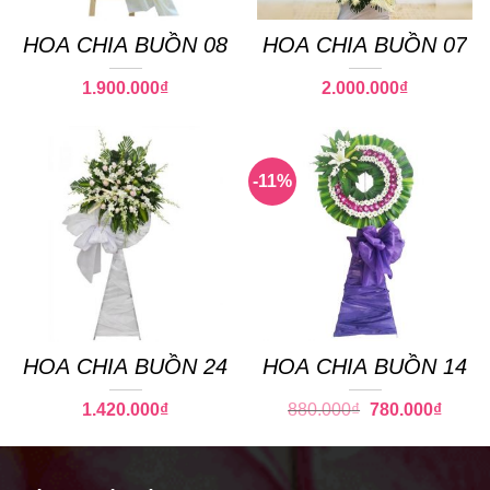
HOA CHIA BUỒN 08
HOA CHIA BUỒN 07
1.900.000
₫
2.000.000
₫
-11%
HOA CHIA BUỒN 24
HOA CHIA BUỒN 14
Giá
Giá
1.420.000
₫
880.000
₫
780.000
₫
gốc
hiện
là:
tại
880.000₫.
là:
780.00