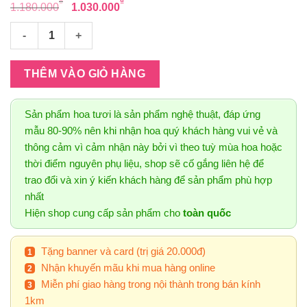
Giá
Giá
₫
₫
1.180.000
1.030.000
gốc
hiện
Hoa chia buồn 57 số lượng
là:
tại
1.180.000₫.
là:
1.030.000₫.
THÊM VÀO GIỎ HÀNG
Sản phẩm hoa tươi là sản phẩm nghệ thuật, đáp ứng
mẫu 80-90% nên khi nhận hoa quý khách hàng vui vẻ và
thông cảm vì cảm nhận này bởi vì theo tuỳ mùa hoa hoặc
thời điểm nguyên phụ liệu, shop sẽ cố gắng liên hệ để
trao đổi và xin ý kiến khách hàng để sản phẩm phù hợp
nhất
Hiện shop cung cấp sản phẩm cho
toàn quốc
Tặng banner và card (trị giá 20.000đ)
Nhận khuyến mãu khi mua hàng online
Miễn phí giao hàng trong nội thành trong bán kính
1km