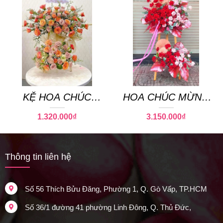
KỆ HOA CHÚC
HOA CHÚC MỪNG
MỪNG MINI 02
50
1.320.000
₫
3.150.000
₫
Thông tin liên hệ
Số 56 Thích Bửu Đăng, Phường 1, Q. Gò Vấp, TP.HCM
Số 36/1 đường 41 phường Linh Đông, Q. Thủ Đức,