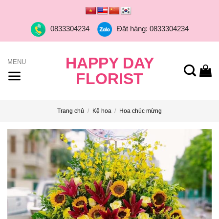
Skip
to
0833304234
Đặt hàng: 0833304234
content
HAPPY DAY
FLORIST
Trang chủ
/
Kệ hoa
/
Hoa chúc mừng