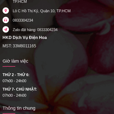
TP.HCM
Lô C Hồ Thị Kỷ, Quận 10, TP.HCM
0833304234
Zalo đặt hàng: 0833304234
HKD Dịch Vụ Điện Hoa
MST: 33M8011165
Giờ làm việc
THỨ 2 - THỨ 6:
07h00 - 24h00
THỨ 7- CHỦ NHẬT:
07h00 - 24h00
Thông tin chung