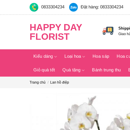
Skip
0833304234
Đặt hàng: 0833304234
to
content
HAPPY DAY
Shipp
FLORIST
Giao h
Kiểu dáng
Loại hoa
Hoa sáp
Hoa c
Giỏ quà tết
Quà tặng
Bánh trung thu
Trang chủ
/
Lan hồ điệp