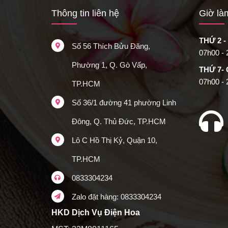
Thông tin liên hệ
Giờ là
THỨ 2 -
Số 56 Thích Bửu Đăng,
07h00 -
Phường 1, Q. Gò Vấp,
THỨ 7-
07h00 -
TP.HCM
Số 36/1 đường 41 phường Linh
Đông, Q. Thủ Đức, TP.HCM
Lô C Hồ Thị Kỷ, Quận 10,
TP.HCM
0833304234
Zalo đặt hàng: 0833304234
HKD Dịch Vụ Điện Hoa