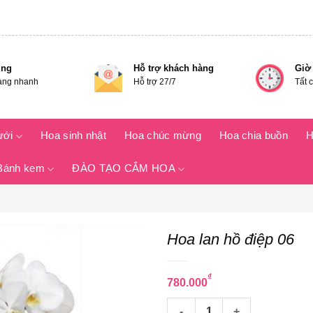
ing
Hỗ trợ khách hàng
Giờ
àng nhanh
Hỗ trợ 27/7
Tất 
ưới
Hoa sinh nhật
Hoa chúc mừng
Hoa chia buồn
H
Bánh kem
ĐÀO TẠO CẮM HOA
Hoa lan hồ điệp 06
₫
780.000
Hoa lan hồ điệp 06 số lượng