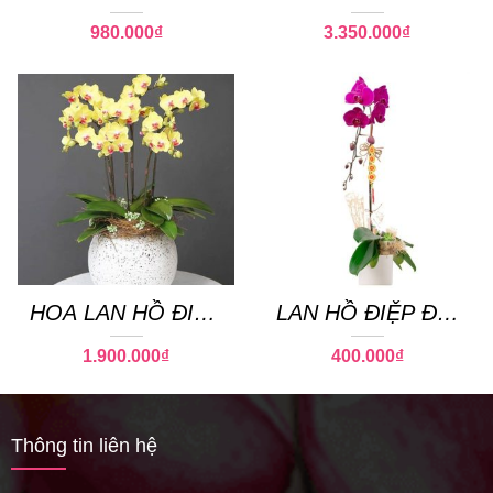
02
18
980.000
₫
3.350.000
₫
HOA LAN HỒ ĐIỆP
LAN HỒ ĐIỆP ĐẠI
14
CÁT
1.900.000
₫
400.000
₫
Thông tin liên hệ