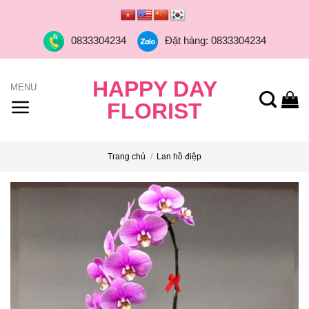
Skip
to
0833304234
Đặt hàng: 0833304234
content
HAPPY DAY
FLORIST
Trang chủ
/
Lan hồ điệp