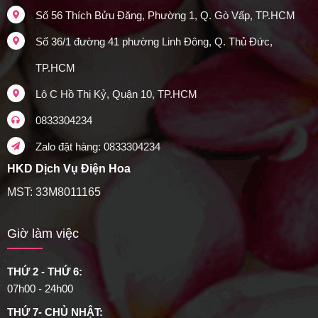
Số 56 Thích Bửu Đăng, Phường 1, Q. Gò Vấp, TP.HCM
Số 36/1 đường 41 phường Linh Đông, Q. Thủ Đức,
TP.HCM
Lô C Hồ Thị Kỷ, Quận 10, TP.HCM
0833304234
Zalo đặt hàng: 0833304234
HKD Dịch Vụ Điện Hoa
MST: 33M8011165
Giờ làm việc
THỨ 2 - THỨ 6:
07h00 - 24h00
THỨ 7- CHỦ NHẬT: