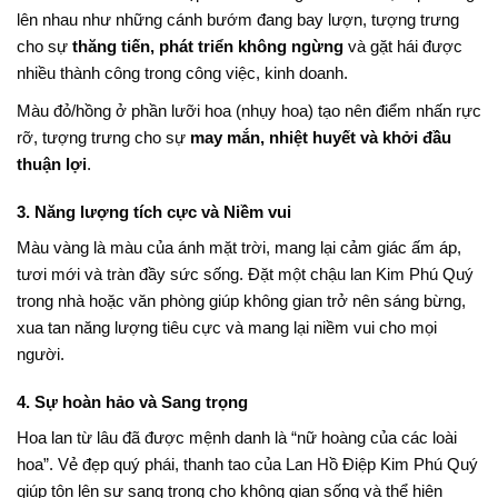
lên nhau như những cánh bướm đang bay lượn, tượng trưng
cho sự
thăng tiến, phát triển không ngừng
và gặt hái được
nhiều thành công trong công việc, kinh doanh.
Màu đỏ/hồng ở phần lưỡi hoa (nhụy hoa) tạo nên điểm nhấn rực
rỡ, tượng trưng cho sự
may mắn, nhiệt huyết và khởi đầu
thuận lợi
.
3. Năng lượng tích cực và Niềm vui
Màu vàng là màu của ánh mặt trời, mang lại cảm giác ấm áp,
tươi mới và tràn đầy sức sống. Đặt một chậu lan Kim Phú Quý
trong nhà hoặc văn phòng giúp không gian trở nên sáng bừng,
xua tan năng lượng tiêu cực và mang lại niềm vui cho mọi
người.
4. Sự hoàn hảo và Sang trọng
Hoa lan từ lâu đã được mệnh danh là “nữ hoàng của các loài
hoa”. Vẻ đẹp quý phái, thanh tao của Lan Hồ Điệp Kim Phú Quý
giúp tôn lên sự sang trọng cho không gian sống và thể hiện