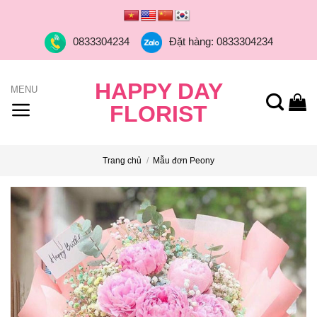
Skip
to
0833304234
Đặt hàng: 0833304234
content
HAPPY DAY
FLORIST
Trang chủ
/
Mẫu đơn Peony