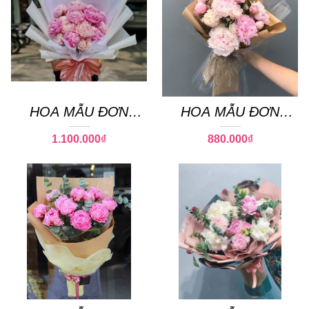
HOA MẪU ĐƠN
HOA MẪU ĐƠN
PEONY 20
PEONY 13
1.100.000
₫
880.000
₫