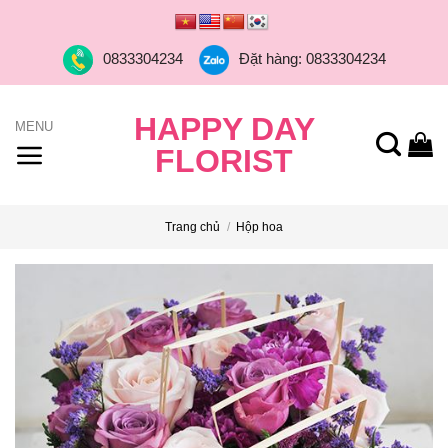
Skip
to
0833304234
Đặt hàng: 0833304234
content
HAPPY DAY
FLORIST
Trang chủ
/
Hộp hoa