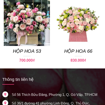
HỘP HOA 53
HỘP HOA 66
700.000
₫
830.000
₫
Thông tin liên hệ
Số 56 Thích Bửu Đăng, Phường 1, Q. Gò Vấp, TP.HCM
Số 36/1 đường 41 phường Linh Đông, Q. Thủ Đức,