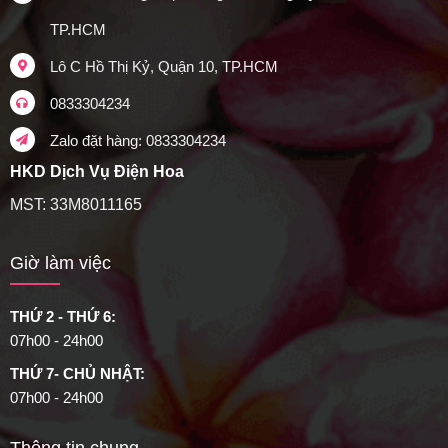
TP.HCM
Lô C Hồ Thị Kỷ, Quận 10, TP.HCM
0833304234
Zalo đặt hàng: 0833304234
HKD Dịch Vụ Điện Hoa
MST: 33M8011165
Giờ làm việc
THỨ 2 - THỨ 6:
07h00 - 24h00
THỨ 7- CHỦ NHẬT:
07h00 - 24h00