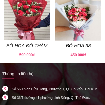
BÓ HOA ĐỎ THẮM
BÓ HOA 38
590.000
₫
450.000
₫
Thông tin liên hệ
Số 56 Thích Bửu Đăng, Phường 1, Q. Gò Vấp, TP.HCM
Số 36/1 đường 41 phường Linh Đông, Q. Thủ Đức,