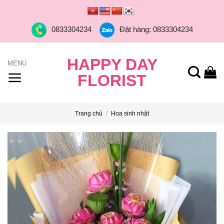
Skip
to
0833304234
Đặt hàng: 0833304234
content
HAPPY DAY
FLORIST
Trang chủ
/
Hoa sinh nhật