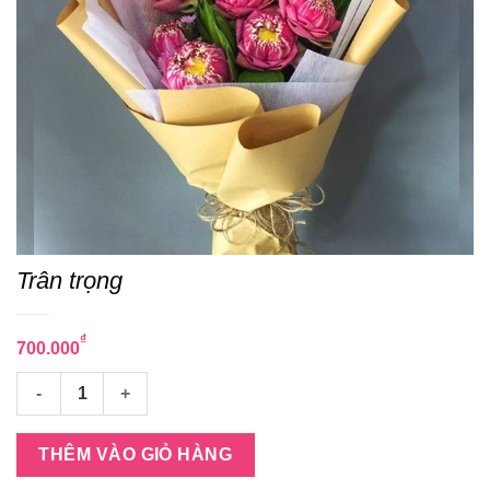
Trân trọng
₫
700.000
Trân trọng số lượng
THÊM VÀO GIỎ HÀNG