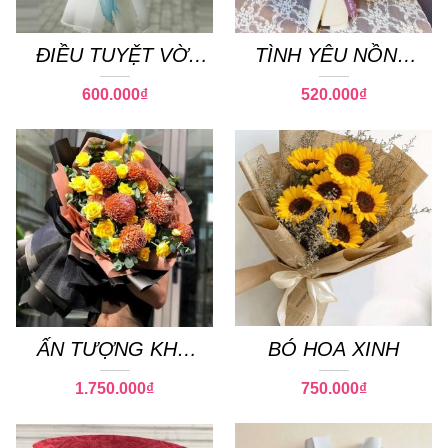
ĐIỀU TUYỆT VỜI
TÌNH YÊU NỒNG
NHẤT
NÀN
600.000
₫
520.000
₫
ẤN TƯỢNG KHÓ
BÓ HOA XINH
QUÊN
1.750.000
₫
750.000
₫