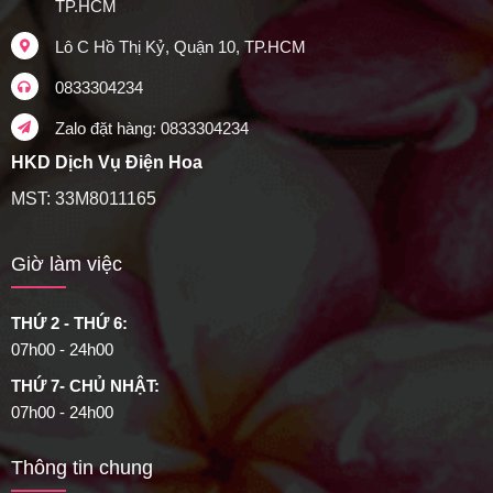
TP.HCM
Lô C Hồ Thị Kỷ, Quận 10, TP.HCM
0833304234
Zalo đặt hàng: 0833304234
HKD Dịch Vụ Điện Hoa
MST: 33M8011165
Giờ làm việc
THỨ 2 - THỨ 6:
07h00 - 24h00
THỨ 7- CHỦ NHẬT:
07h00 - 24h00
Thông tin chung