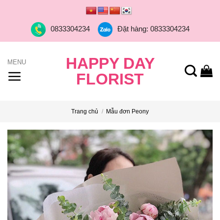
Skip
to
0833304234
Đặt hàng: 0833304234
content
HAPPY DAY
FLORIST
Trang chủ
/
Mẫu đơn Peony