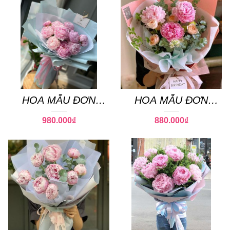
HOA MẪU ĐƠN
HOA MẪU ĐƠN
PEONY 15
PEONY 09
980.000
₫
880.000
₫