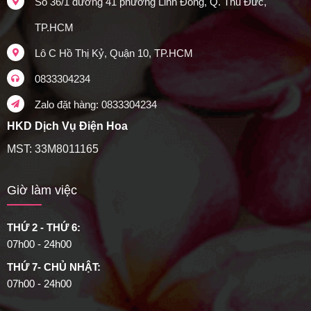
Số 36/1 đường 41 phường Linh Đông, Q. Thủ Đức,
TP.HCM
Lô C Hồ Thị Kỷ, Quận 10, TP.HCM
0833304234
Zalo đặt hàng: 0833304234
HKD Dịch Vụ Điện Hoa
MST: 33M8011165
Giờ làm việc
THỨ 2 - THỨ 6:
07h00 - 24h00
THỨ 7- CHỦ NHẬT:
07h00 - 24h00