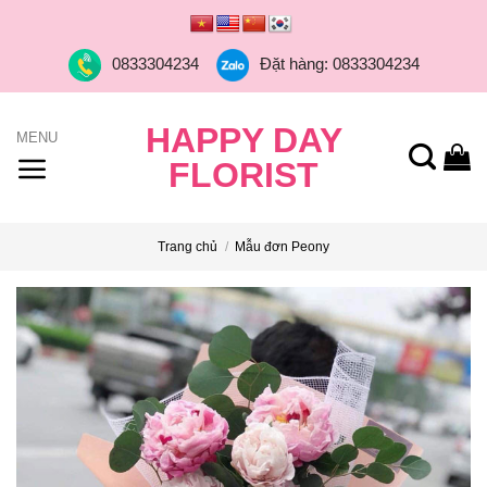
Skip
to
0833304234
Đặt hàng: 0833304234
content
HAPPY DAY
FLORIST
Trang chủ
/
Mẫu đơn Peony