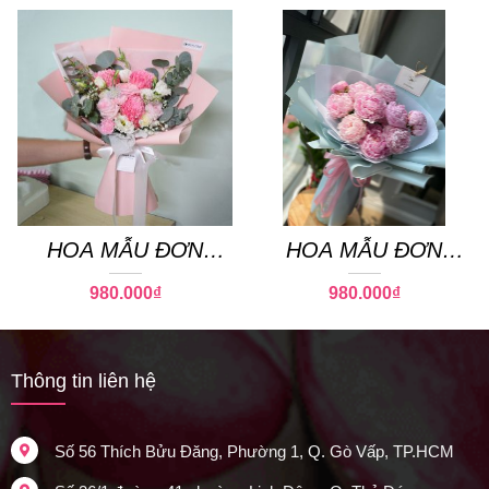
HOA MẪU ĐƠN
HOA MẪU ĐƠN
PEONY 06
PEONY 15
980.000
₫
980.000
₫
Thông tin liên hệ
Số 56 Thích Bửu Đăng, Phường 1, Q. Gò Vấp, TP.HCM