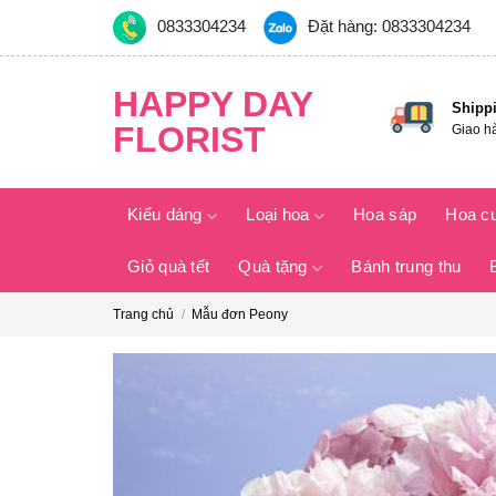
Skip
0833304234
Đặt hàng: 0833304234
to
content
HAPPY DAY
Shipp
FLORIST
Giao h
Kiểu dáng
Loại hoa
Hoa sáp
Hoa c
Giỏ quà tết
Quà tặng
Bánh trung thu
Trang chủ
/
Mẫu đơn Peony