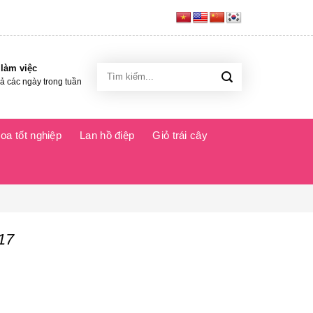
 làm việc
Tìm
kiếm:
cả các ngày trong tuần
oa tốt nghiệp
Lan hồ điệp
Giỏ trái cây
17
ợng