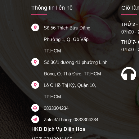
Thông tin liên hệ
Giờ là
THỨ 2 -
Số 56 Thích Bửu Đăng,
07h00 -
Phường 1, Q. Gò Vấp,
THỨ 7-
07h00 -
TP.HCM
Số 36/1 đường 41 phường Linh
Đông, Q. Thủ Đức, TP.HCM
Lô C Hồ Thị Kỷ, Quận 10,
TP.HCM
0833304234
Zalo đặt hàng: 0833304234
HKD Dịch Vụ Điện Hoa