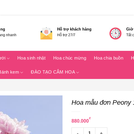
ing
Hỗ trợ khách hàng
Giờ
àng nhanh
Hỗ trợ 27/7
Tất 
ưới
Hoa sinh nhật
Hoa chúc mừng
Hoa chia buồn
H
Bánh kem
ĐÀO TẠO CẮM HOA
Hoa mẫu đơn Peony 
₫
880.000
Hoa mẫu đơn Peony 17 số lư