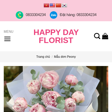
Skip
to
0833304234
Đặt hàng: 0833304234
content
HAPPY DAY
FLORIST
Trang chủ
/
Mẫu đơn Peony