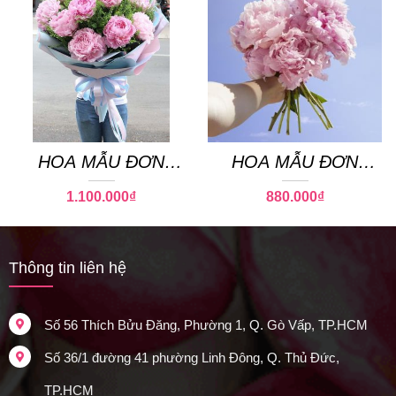
HOA MẪU ĐƠN
HOA MẪU ĐƠN
PEONY 18
PEONY 17
1.100.000
₫
880.000
₫
Thông tin liên hệ
Số 56 Thích Bửu Đăng, Phường 1, Q. Gò Vấp, TP.HCM
Số 36/1 đường 41 phường Linh Đông, Q. Thủ Đức,
TP.HCM