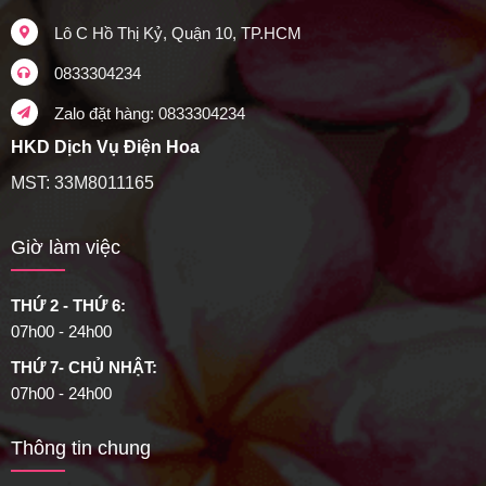
Lô C Hồ Thị Kỷ, Quận 10, TP.HCM
0833304234
Zalo đặt hàng: 0833304234
HKD Dịch Vụ Điện Hoa
MST: 33M8011165
Giờ làm việc
THỨ 2 - THỨ 6:
07h00 - 24h00
THỨ 7- CHỦ NHẬT:
07h00 - 24h00
Thông tin chung