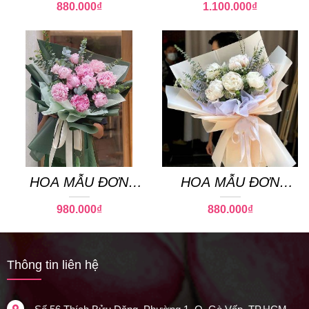
880.000
₫
1.100.000
₫
HOA MẪU ĐƠN
HOA MẪU ĐƠN
PEONY 07
PEONY 01
980.000
₫
880.000
₫
Thông tin liên hệ