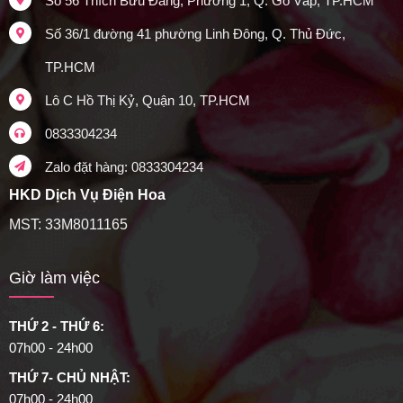
Số 56 Thích Bửu Đăng, Phường 1, Q. Gò Vấp, TP.HCM
Số 36/1 đường 41 phường Linh Đông, Q. Thủ Đức,
TP.HCM
Lô C Hồ Thị Kỷ, Quận 10, TP.HCM
0833304234
Zalo đặt hàng: 0833304234
HKD Dịch Vụ Điện Hoa
MST: 33M8011165
Giờ làm việc
THỨ 2 - THỨ 6:
07h00 - 24h00
THỨ 7- CHỦ NHẬT:
07h00 - 24h00