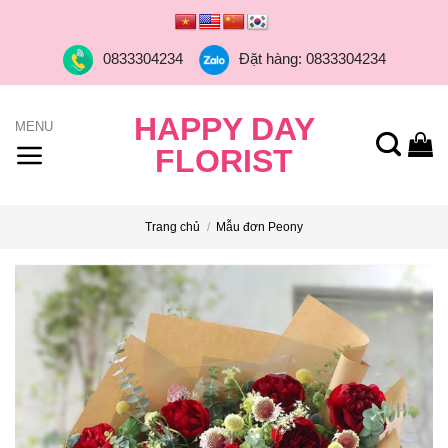
Skip
to
0833304234
Đặt hàng: 0833304234
content
HAPPY DAY
FLORIST
Trang chủ
/
Mẫu đơn Peony