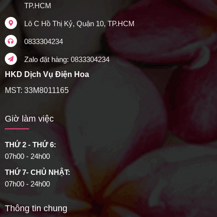
TP.HCM
Lô C Hồ Thị Kỷ, Quận 10, TP.HCM
0833304234
Zalo đặt hàng: 0833304234
HKD Dịch Vụ Điện Hoa
MST: 33M8011165
Giờ làm việc
THỨ 2 - THỨ 6:
07h00 - 24h00
THỨ 7- CHỦ NHẬT:
07h00 - 24h00
Thông tin chung