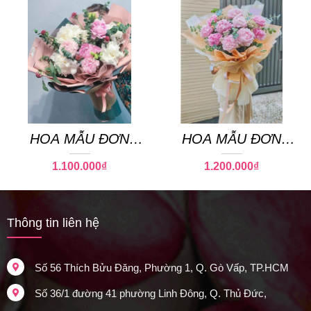
HOA MẪU ĐƠN
HOA MẪU ĐƠN
PEONY 03
PEONY 04
1.100.000
₫
1.200.000
₫
Thông tin liên hệ
Số 56 Thích Bửu Đăng, Phường 1, Q. Gò Vấp, TP.HCM
Số 36/1 đường 41 phường Linh Đông, Q. Thủ Đức,