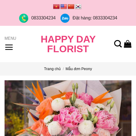
Skip
to
0833304234
Đặt hàng: 0833304234
content
HAPPY DAY
FLORIST
Trang chủ
/
Mẫu đơn Peony