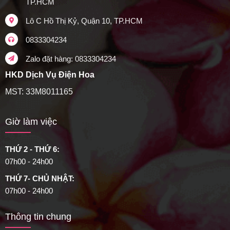
TP.HCM
Lô C Hồ Thị Kỷ, Quận 10, TP.HCM
0833304234
Zalo đặt hàng: 0833304234
HKD Dịch Vụ Điện Hoa
MST: 33M8011165
Giờ làm việc
THỨ 2 - THỨ 6:
07h00 - 24h00
THỨ 7- CHỦ NHẬT:
07h00 - 24h00
Thông tin chung