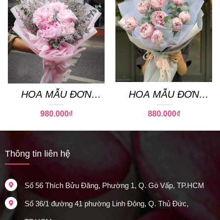
HOA MẪU ĐƠN
HOA MẪU ĐƠN
PEONY 02
PEONY 24
980.000
₫
880.000
₫
Thông tin liên hệ
Số 56 Thích Bửu Đăng, Phường 1, Q. Gò Vấp, TP.HCM
Số 36/1 đường 41 phường Linh Đông, Q. Thủ Đức,