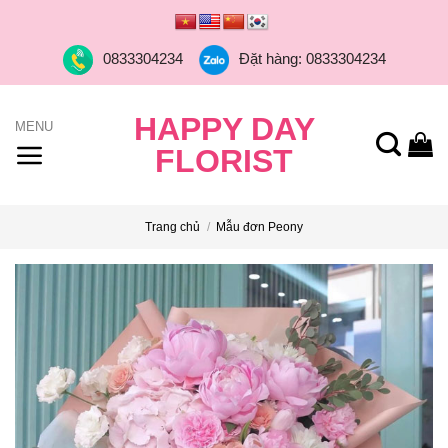
Skip
to
0833304234
Đặt hàng: 0833304234
content
HAPPY DAY
FLORIST
Trang chủ
/
Mẫu đơn Peony