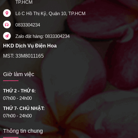
TP.HCM
Lô C Hồ Thị Kỷ, Quận 10, TP.HCM
0833304234
Zalo đặt hàng: 0833304234
HKD Dịch Vụ Điện Hoa
MST: 33M8011165
Giờ làm việc
THỨ 2 - THỨ 6:
07h00 - 24h00
THỨ 7- CHỦ NHẬT:
07h00 - 24h00
Thông tin chung