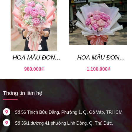
HOA MẪU ĐƠN
HOA MẪU ĐƠN
PEONY 10
PEONY 20
980.000
₫
1.100.000
₫
Thông tin liên hệ
Số 56 Thích Bửu Đăng, Phường 1, Q. Gò Vấp, TP.HCM
Số 36/1 đường 41 phường Linh Đông, Q. Thủ Đức,