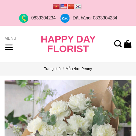
Skip
to
0833304234
Đặt hàng: 0833304234
content
HAPPY DAY
FLORIST
Trang chủ
/
Mẫu đơn Peony